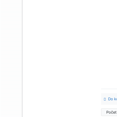
Do ko
Počet