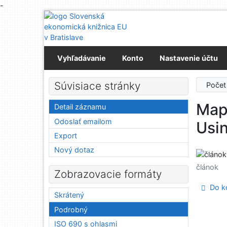
-
Prejsť na obsah
Prejsť na menu
Prehlásenie o webovej prístupnosti
Vyhľadávanie
Konto
Nastavenie účtu
Súvisiace stránky
Počet
Map
Detail záznamu
Odoslať emailom
Usin
Export
Nový dotaz
článok
Zobrazovacie formáty
Do ko
Skrátený
Podrobný
ISO 690 s ohlasmi