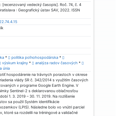
: [recenzovaný vedecký časopis]. Roč. 74, č. 4
Bratislava : Geografický ústav SAV, 2022. ISSN
22.74.4.15
ík
ska
*
politika poľnohospodárska
*
výskum krajiny
*
analýza radov časových
*
a únia
notiť hospodárenie na trávnych porastoch v okrese
riadenia vlády SR č. 342/2014 s využitím časových
yzovaných v programe Google Earth Engine. V
snímky Sentinel-2 s deklarovanou oblačnosťou
bí 1. 3. 2019 – 30. 11. 2019. Na rozlíšenie
stov sa použil Systém identifikácie
zemkov (LPIS). Následne bolo vo vnútri parciel
 ktoré sa rozdelili na tréningové a validačné