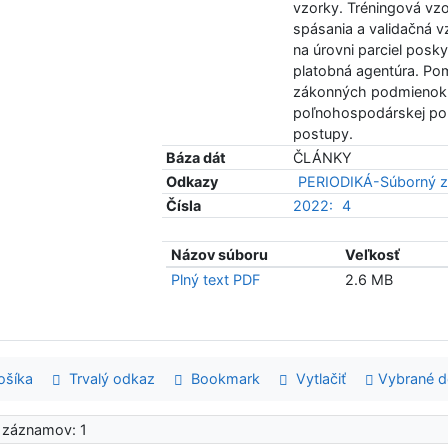
vzorky. Tréningová vzo
spásania a validačná v
na úrovni parciel posk
platobná agentúra. Po
zákonných podmienok 
poľnohospodárskej pol
postupy.
Báza dát
ČLÁNKY
Odkazy
PERIODIKÁ-Súborný z
Čísla
2022:
4
Názov súboru
Veľkosť
Plný text PDF
2.6 MB
šíka
Trvalý odkaz
Bookmark
Vytlačiť
Vybrané 
 záznamov: 1