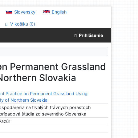
Slovensky
English
V košíku (
0
)
Prihlásenie
on Permanent Grassland
Northern Slovakia
t Practice on Permanent Grassland Using
dy of Northern Slovakia
spodárenia na trvalých trávnych porastoch
prípadová štúdia zo severného Slovenska
Pazúr