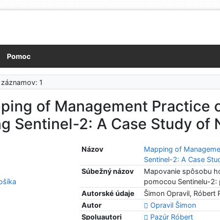
Pomoc
 záznamov: 1
ping of Management Practice 
g Sentinel-2: A Case Study of 
Názov
Mapping of Managemen
Sentinel-2: A Case Stu
Súbežný názov
Mapovanie spôsobu ho
šíka
pomocou Sentinelu-2: 
Autorské údaje
Šimon Opravil, Róbert 
Autor
Opravil Šimon
Spoluautori
Pazúr Róbert