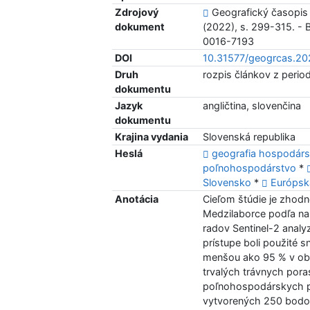
Zdrojový
Geografický časopis 
dokument
(2022), s. 299-315. - 
0016-7193
DOI
10.31577/geogrcas.20
Druh
rozpis článkov z period
dokumentu
Jazyk
angličtina, slovenčina
dokumentu
Krajina vydania
Slovenská republika
Heslá
geografia hospodár
poľnohospodárstvo
*
Slovensko
*
Európsk
Anotácia
Cieľom štúdie je zhod
Medzilaborce podľa na
radov Sentinel-2 anal
prístupe boli použité 
menšou ako 95 % v obdo
trvalých trávnych pora
poľnohospodárskych po
vytvorených 250 bodov,