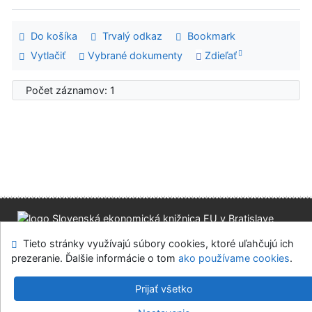
Do košíka
Trvalý odkaz
Bookmark
Vytlačiť
Vybrané dokumenty
Zdieľať
Počet záznamov: 1
Mapa stránok
Prístupnosť
Súkromie
Tieto stránky využívajú súbory cookies, ktoré uľahčujú ich
Modul OpenSearch
Napíšte nám
Nastavenie cookies
prezeranie. Ďalšie informácie o tom
ako používame cookies
.
Slovenská ekonomická knižnica EU v Bratislave
Prijať všetko
©1993-2026
IPAC
v.4.8.63a
-
Cosmotron Slovakia, s.r.o.