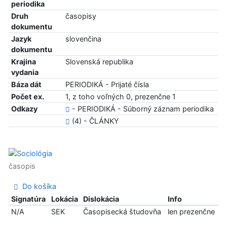
periodika
Druh
časopisy
dokumentu
Jazyk
slovenčina
dokumentu
Krajina
Slovenská republika
vydania
Báza dát
PERIODIKÁ - Prijaté čísla
Počet ex.
1, z toho voľných 0, prezenčne 1
Odkazy
- PERIODIKÁ - Súborný záznam periodika
(4) - ČLÁNKY
časopis
Do košíka
Signatúra
Lokácia
Dislokácia
Info
N/A
SEK
Časopisecká študovňa
len prezenčne