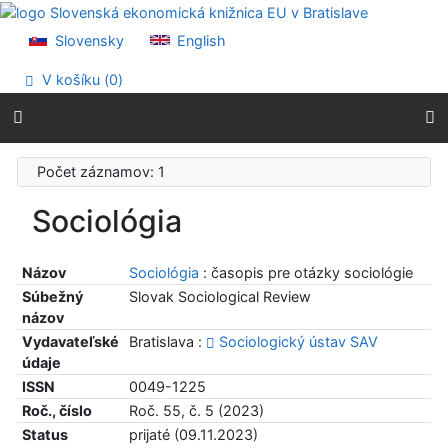
Prejsť na obsah
Prejsť na menu
Slovensky
English
Prehlásenie o webovej prístupnosti
V košíku (
0
)
Počet záznamov: 1
Sociológia
Názov
Sociológia
: časopis pre otázky sociológie
Súbežný
Slovak Sociological Review
názov
Vydavateľské
Bratislava :
Sociologický ústav SAV
údaje
ISSN
0049-1225
Roč., číslo
Roč. 55, č. 5 (2023)
Status
prijaté (09.11.2023)