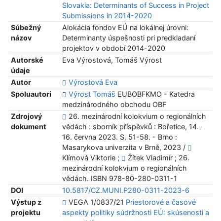
Slovakia: Determinants of Success in Project
Submissions in 2014-2020
Súbežný
Alokácia fondov EÚ na lokálnej úrovni:
názov
Determinanty úspešnosti pri predkladaní
projektov v období 2014-2020
Autorské
Eva Výrostová, Tomáš Výrost
údaje
Autor
Výrostová Eva
Spoluautori
Výrost Tomáš
EUBOBFKMO - Katedra
medzinárodného obchodu OBF
Zdrojový
26. mezinárodní kolokvium o regionálních
dokument
vědách : sborník příspěvků : Bořetice, 14.–
16. června 2023. S. 51-58. - Brno :
Masarykova univerzita v Brně, 2023 /
Klímová Viktorie ;
Žítek Vladimír ; 26.
mezinárodní kolokvium o regionálních
vědách. ISBN 978-80-280-0311-1
DOI
10.5817/CZ.MUNI.P280-0311-2023-6
Výstup z
VEGA 1/0837/21
Priestorové a časové
projektu
aspekty politiky súdržnosti EÚ: skúsenosti a