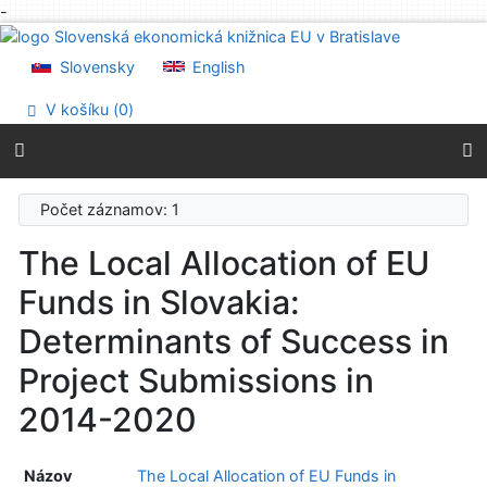
-
Prejsť na obsah
Prejsť na menu
Slovensky
English
Prehlásenie o webovej prístupnosti
V košíku (
0
)
Počet záznamov: 1
The Local Allocation of EU
Funds in Slovakia:
Determinants of Success in
Project Submissions in
2014-2020
Názov
The Local Allocation of EU Funds in