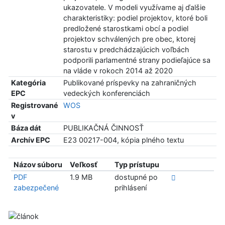
ukazovatele. V modeli využívame aj ďalšie
charakteristiky: podiel projektov, ktoré boli
predložené starostkami obcí a podiel
projektov schválených pre obec, ktorej
starostu v predchádzajúcich voľbách
podporili parlamentné strany podieľajúce sa
na vláde v rokoch 2014 až 2020
Kategória
Publikované príspevky na zahraničných
EPC
vedeckých konferenciách
Registrované
WOS
v
Báza dát
PUBLIKAČNÁ ČINNOSŤ
Archív EPC
E23 00217-004, kópia plného textu
Názov súboru
Veľkosť
Typ prístupu
PDF
1.9 MB
dostupné po
zabezpečené
prihlásení