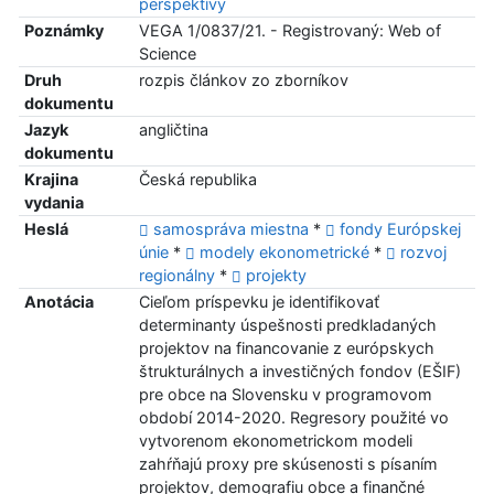
perspektívy
Poznámky
VEGA 1/0837/21. - Registrovaný: Web of
Science
Druh
rozpis článkov zo zborníkov
dokumentu
Jazyk
angličtina
dokumentu
Krajina
Česká republika
vydania
Heslá
samospráva miestna
*
fondy Európskej
únie
*
modely ekonometrické
*
rozvoj
regionálny
*
projekty
Anotácia
Cieľom príspevku je identifikovať
determinanty úspešnosti predkladaných
projektov na financovanie z európskych
štrukturálnych a investičných fondov (EŠIF)
pre obce na Slovensku v programovom
období 2014-2020. Regresory použité vo
vytvorenom ekonometrickom modeli
zahŕňajú proxy pre skúsenosti s písaním
projektov, demografiu obce a finančné