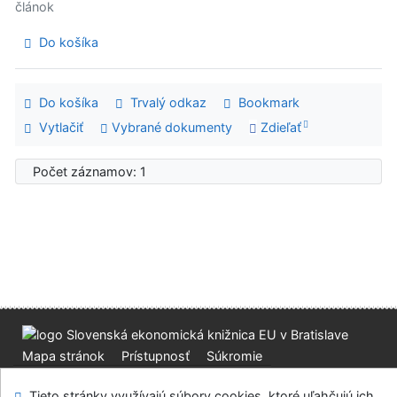
článok
Do košíka
Do košíka
Trvalý odkaz
Bookmark
Vytlačiť
Vybrané dokumenty
Zdieľať
Počet záznamov: 1
Mapa stránok
Prístupnosť
Súkromie
Modul OpenSearch
Napíšte nám
Nastavenie cookies
Tieto stránky využívajú súbory cookies, ktoré uľahčujú ich