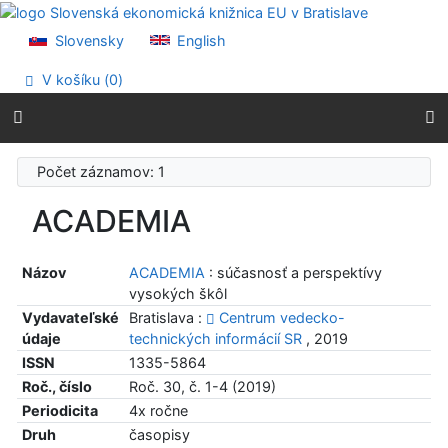
Prejsť na obsah
Prejsť na menu
Slovensky
English
Prehlásenie o webovej prístupnosti
V košíku (
0
)
Počet záznamov: 1
ACADEMIA
Názov
ACADEMIA
: súčasnosť a perspektívy
vysokých škôl
Vydavateľské
Bratislava :
Centrum vedecko-
údaje
technických informácií SR
, 2019
ISSN
1335-5864
Roč., číslo
Roč. 30, č. 1-4 (2019)
Periodicita
4x ročne
Druh
časopisy