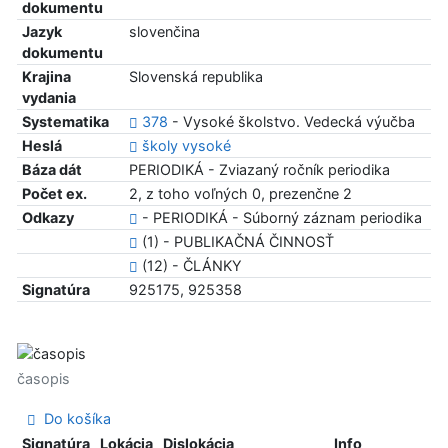
dokumentu
Jazyk
slovenčina
dokumentu
Krajina
Slovenská republika
vydania
Systematika
378
- Vysoké školstvo. Vedecká výučba
Heslá
školy vysoké
Báza dát
PERIODIKÁ - Zviazaný ročník periodika
Počet ex.
2, z toho voľných 0, prezenčne 2
Odkazy
- PERIODIKÁ - Súborný záznam periodika
(1) - PUBLIKAČNÁ ČINNOSŤ
(12) - ČLÁNKY
Signatúra
925175, 925358
časopis
Do košíka
Signatúra
Lokácia
Dislokácia
Info