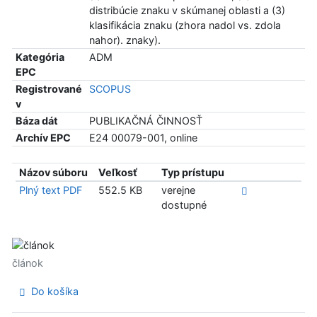
distribúcie znaku v skúmanej oblasti a (3)
klasifikácia znaku (zhora nadol vs. zdola
nahor). znaky).
Kategória
ADM
EPC
Registrované
SCOPUS
v
Báza dát
PUBLIKAČNÁ ČINNOSŤ
Archív EPC
E24 00079-001, online
Názov súboru
Veľkosť
Typ prístupu
Plný text PDF
552.5 KB
verejne
dostupné
článok
Do košíka