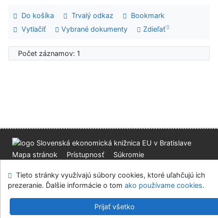
Do košíka
Trvalý odkaz
Bookmark
Vytlačiť
Vybrané dokumenty
Zdieľať
Počet záznamov: 1
Mapa stránok
Prístupnosť
Súkromie
Modul OpenSearch
Napíšte nám
Nastavenie cookies
Tieto stránky využívajú súbory cookies, ktoré uľahčujú ich
prezeranie. Ďalšie informácie o tom
ako používame cookies
.
Slovenská ekonomická knižnica EU v Bratislave
©1993-2026
IPAC
v.4.8.63a
-
Cosmotron Slovakia, s.r.o.
Prijať všetko