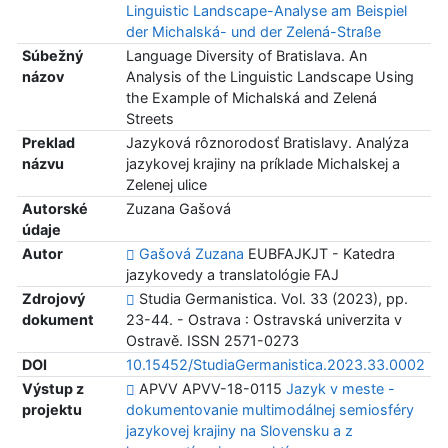
Linguistic Landscape-Analyse am Beispiel
der Michalská- und der Zelená-Straße
Súbežný
Language Diversity of Bratislava. An
názov
Analysis of the Linguistic Landscape Using
the Example of Michalská and Zelená
Streets
Preklad
Jazyková rôznorodosť Bratislavy. Analýza
názvu
jazykovej krajiny na príklade Michalskej a
Zelenej ulice
Autorské
Zuzana Gašová
údaje
Autor
Gašová Zuzana
EUBFAJKJT - Katedra
jazykovedy a translatológie FAJ
Zdrojový
Studia Germanistica. Vol. 33 (2023), pp.
dokument
23-44. - Ostrava : Ostravská univerzita v
Ostravě. ISSN 2571-0273
DOI
10.15452/StudiaGermanistica.2023.33.0002
Výstup z
APVV APVV-18-0115
Jazyk v meste -
projektu
dokumentovanie multimodálnej semiosféry
jazykovej krajiny na Slovensku a z