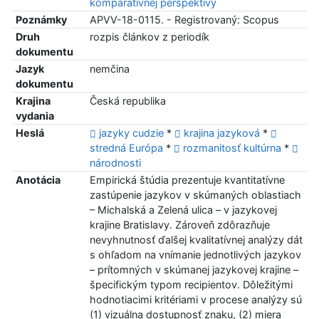
komparatívnej perspektívy
Poznámky
APVV-18-0115. - Registrovaný: Scopus
Druh
rozpis článkov z periodík
dokumentu
Jazyk
nemčina
dokumentu
Krajina
Česká republika
vydania
Heslá
jazyky cudzie
*
krajina jazyková
*
stredná Európa
*
rozmanitosť kultúrna
*
národnosti
Anotácia
Empirická štúdia prezentuje kvantitatívne
zastúpenie jazykov v skúmaných oblastiach
– Michalská a Zelená ulica – v jazykovej
krajine Bratislavy. Zároveň zdôrazňuje
nevyhnutnosť ďalšej kvalitatívnej analýzy dát
s ohľadom na vnímanie jednotlivých jazykov
– prítomných v skúmanej jazykovej krajine –
špecifickým typom recipientov. Dôležitými
hodnotiacimi kritériami v procese analýzy sú
(1) vizuálna dostupnosť znaku, (2) miera