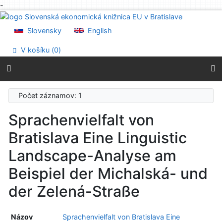
-
Prejsť na obsah
Prejsť na menu
Slovensky
English
Prehlásenie o webovej prístupnosti
V košíku (
0
)
Počet záznamov: 1
Sprachenvielfalt von
Bratislava Eine Linguistic
Landscape-Analyse am
Beispiel der Michalská- und
der Zelená-Straße
Názov
Sprachenvielfalt von Bratislava Eine