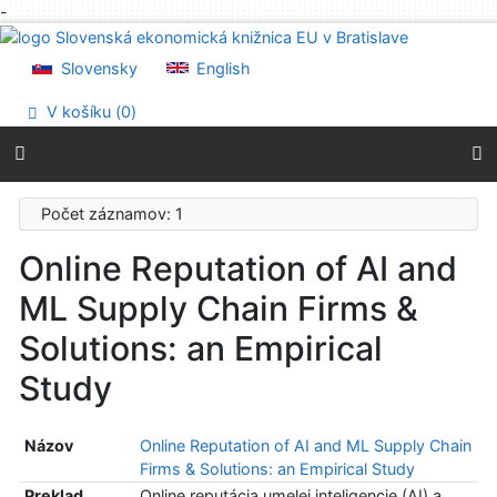
-
Prejsť na obsah
Prejsť na menu
Slovensky
English
Prehlásenie o webovej prístupnosti
V košíku (
0
)
Počet záznamov: 1
Online Reputation of AI and
ML Supply Chain Firms &
Solutions: an Empirical
Study
Názov
Online Reputation of AI and ML Supply Chain
Firms & Solutions: an Empirical Study
Preklad
Online reputácia umelej inteligencie (AI) a