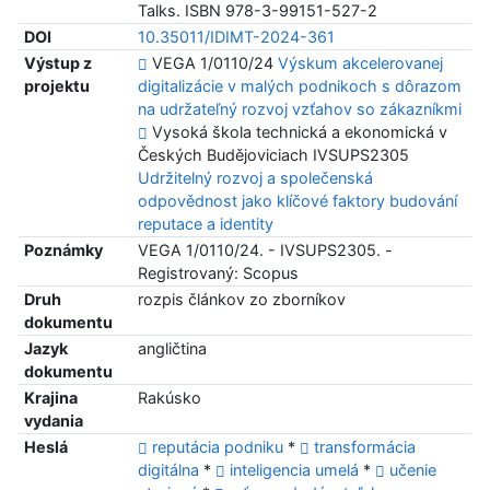
Talks. ISBN 978-3-99151-527-2
DOI
10.35011/IDIMT-2024-361
Výstup z
VEGA 1/0110/24
Výskum akcelerovanej
projektu
digitalizácie v malých podnikoch s dôrazom
na udržateľný rozvoj vzťahov so zákazníkmi
Vysoká škola technická a ekonomická v
Českých Budějoviciach IVSUPS2305
Udržitelný rozvoj a společenská
odpovědnost jako klíčové faktory budování
reputace a identity
Poznámky
VEGA 1/0110/24. - IVSUPS2305. -
Registrovaný: Scopus
Druh
rozpis článkov zo zborníkov
dokumentu
Jazyk
angličtina
dokumentu
Krajina
Rakúsko
vydania
Heslá
reputácia podniku
*
transformácia
digitálna
*
inteligencia umelá
*
učenie