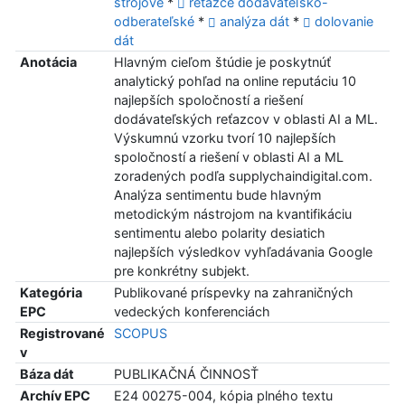
strojové
*
reťazce dodávateľsko-
odberateľské
*
analýza dát
*
dolovanie
dát
Anotácia
Hlavným cieľom štúdie je poskytnúť
analytický pohľad na online reputáciu 10
najlepších spoločností a riešení
dodávateľských reťazcov v oblasti AI a ML.
Výskumnú vzorku tvorí 10 najlepších
spoločností a riešení v oblasti AI a ML
zoradených podľa supplychaindigital.com.
Analýza sentimentu bude hlavným
metodickým nástrojom na kvantifikáciu
sentimentu alebo polarity desiatich
najlepších výsledkov vyhľadávania Google
pre konkrétny subjekt.
Kategória
Publikované príspevky na zahraničných
EPC
vedeckých konferenciách
Registrované
SCOPUS
v
Báza dát
PUBLIKAČNÁ ČINNOSŤ
Archív EPC
E24 00275-004, kópia plného textu