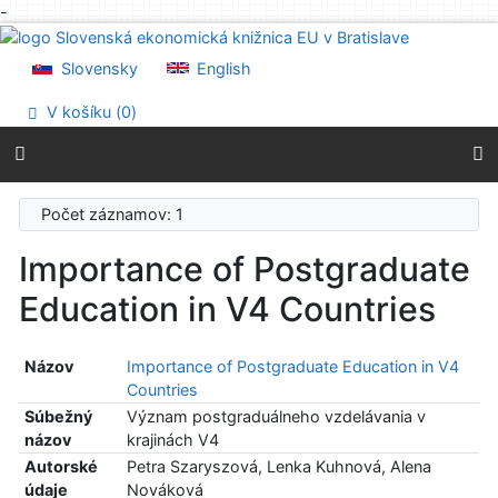
-
Prejsť na obsah
Prejsť na menu
Slovensky
English
Prehlásenie o webovej prístupnosti
V košíku (
0
)
Počet záznamov: 1
Importance of Postgraduate
Education in V4 Countries
Názov
Importance of Postgraduate Education in V4
Countries
Súbežný
Význam postgraduálneho vzdelávania v
názov
krajinách V4
Autorské
Petra Szaryszová, Lenka Kuhnová, Alena
údaje
Nováková