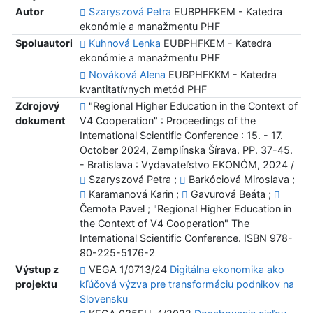
Autor
Szaryszová Petra
EUBPHFKEM - Katedra
ekonómie a manažmentu PHF
Spoluautori
Kuhnová Lenka
EUBPHFKEM - Katedra
ekonómie a manažmentu PHF
Nováková Alena
EUBPHFKKM - Katedra
kvantitatívnych metód PHF
Zdrojový
"Regional Higher Education in the Context of
dokument
V4 Cooperation" : Proceedings of the
International Scientific Conference : 15. - 17.
October 2024, Zemplínska Šírava. PP. 37-45.
- Bratislava : Vydavateľstvo EKONÓM, 2024 /
Szaryszová Petra ;
Barkóciová Miroslava ;
Karamanová Karin ;
Gavurová Beáta ;
Černota Pavel ; "Regional Higher Education in
the Context of V4 Cooperation" The
International Scientific Conference. ISBN 978-
80-225-5176-2
Výstup z
VEGA 1/0713/24
Digitálna ekonomika ako
projektu
kľúčová výzva pre transformáciu podnikov na
Slovensku