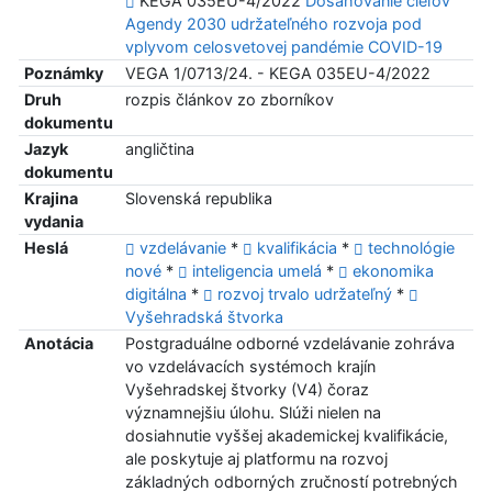
KEGA 035EU-4/2022
Dosahovanie cieľov
Agendy 2030 udržateľného rozvoja pod
vplyvom celosvetovej pandémie COVID-19
Poznámky
VEGA 1/0713/24. - KEGA 035EU-4/2022
Druh
rozpis článkov zo zborníkov
dokumentu
Jazyk
angličtina
dokumentu
Krajina
Slovenská republika
vydania
Heslá
vzdelávanie
*
kvalifikácia
*
technológie
nové
*
inteligencia umelá
*
ekonomika
digitálna
*
rozvoj trvalo udržateľný
*
Vyšehradská štvorka
Anotácia
Postgraduálne odborné vzdelávanie zohráva
vo vzdelávacích systémoch krajín
Vyšehradskej štvorky (V4) čoraz
významnejšiu úlohu. Slúži nielen na
dosiahnutie vyššej akademickej kvalifikácie,
ale poskytuje aj platformu na rozvoj
základných odborných zručností potrebných