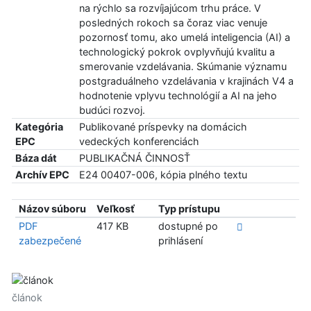
na rýchlo sa rozvíjajúcom trhu práce. V
posledných rokoch sa čoraz viac venuje
pozornosť tomu, ako umelá inteligencia (AI) a
technologický pokrok ovplyvňujú kvalitu a
smerovanie vzdelávania. Skúmanie významu
postgraduálneho vzdelávania v krajinách V4 a
hodnotenie vplyvu technológií a AI na jeho
budúci rozvoj.
Kategória
Publikované príspevky na domácich
EPC
vedeckých konferenciách
Báza dát
PUBLIKAČNÁ ČINNOSŤ
Archív EPC
E24 00407-006, kópia plného textu
Názov súboru
Veľkosť
Typ prístupu
PDF
417 KB
dostupné po
zabezpečené
prihlásení
článok