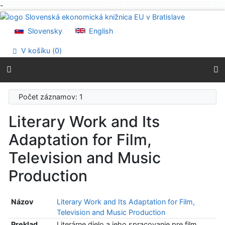
-
Prejsť na obsah
Prejsť na menu
Slovensky
English
Prehlásenie o webovej prístupnosti
V košíku (
0
)
Počet záznamov: 1
Literary Work and Its
Adaptation for Film,
Television and Music
Production
Názov
Literary Work and Its Adaptation for Film,
Television and Music Production
Preklad
Literárne dielo a jeho spracovanie pre film,