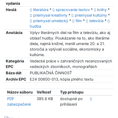
vydania
Heslá
literatúra
*
spracovanie textov
*
knihy
*
priemysel kreatívny
*
priemysel kultúrny
*
priemysel umelecký
*
film
*
televízia
*
hudba
Anotácia
Vplyv literárnych diel na film a televíziu, ako aj
oblasť hudby. Poukázanie na to, ako literárne
diela, najmä knižné, menili umenie 20. a 21.
storočia a vplývali sociálne, ekonomicky a
kultúrne.
Kategória
Vedecké práce v zahraničných recenzovaných
EPC
vedeckých zborníkoch, monografiách
Báza dát
PUBLIKAČNÁ ČINNOSŤ
Archív EPC
E24 00600-013, kópia plného textu
Názov súboru
Veľkosť
Typ prístupu
PDF
385.6 KB
dostupné po
zabezpečené
prihlásení