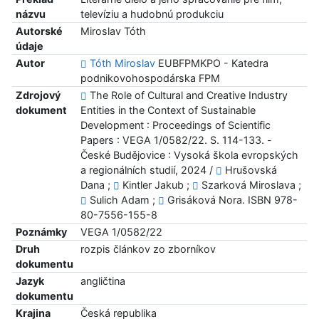
názvu
televíziu a hudobnú produkciu
Autorské
Miroslav Tóth
údaje
Autor
Tóth Miroslav
EUBFPMKPO - Katedra
podnikovohospodárska FPM
Zdrojový
The Role of Cultural and Creative Industry
dokument
Entities in the Context of Sustainable
Development : Proceedings of Scientific
Papers : VEGA 1/0582/22. S. 114-133. -
České Budějovice : Vysoká škola evropských
a regionálních studií, 2024 /
Hrušovská
Dana ;
Kintler Jakub ;
Szarková Miroslava ;
Sulich Adam ;
Grisáková Nora. ISBN 978-
80-7556-155-8
Poznámky
VEGA 1/0582/22
Druh
rozpis článkov zo zborníkov
dokumentu
Jazyk
angličtina
dokumentu
Krajina
Česká republika