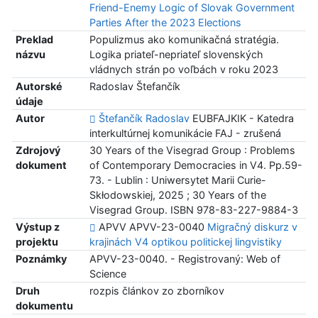
Friend-Enemy Logic of Slovak Government
Parties After the 2023 Elections
Preklad
Populizmus ako komunikačná stratégia.
názvu
Logika priateľ-nepriateľ slovenských
vládnych strán po voľbách v roku 2023
Autorské
Radoslav Štefančík
údaje
Autor
Štefančík Radoslav
EUBFAJKIK - Katedra
interkultúrnej komunikácie FAJ - zrušená
Zdrojový
30 Years of the Visegrad Group : Problems
dokument
of Contemporary Democracies in V4. Pp.59-
73. - Lublin : Uniwersytet Marii Curie-
Skłodowskiej, 2025 ; 30 Years of the
Visegrad Group. ISBN 978-83-227-9884-3
Výstup z
APVV APVV-23-0040
Migračný diskurz v
projektu
krajinách V4 optikou politickej lingvistiky
Poznámky
APVV-23-0040. - Registrovaný: Web of
Science
Druh
rozpis článkov zo zborníkov
dokumentu