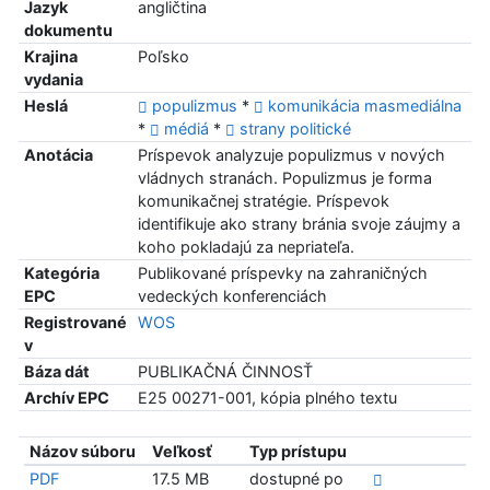
Jazyk
angličtina
dokumentu
Krajina
Poľsko
vydania
Heslá
populizmus
*
komunikácia masmediálna
*
médiá
*
strany politické
Anotácia
Príspevok analyzuje populizmus v nových
vládnych stranách. Populizmus je forma
komunikačnej stratégie. Príspevok
identifikuje ako strany bránia svoje záujmy a
koho pokladajú za nepriateľa.
Kategória
Publikované príspevky na zahraničných
EPC
vedeckých konferenciách
Registrované
WOS
v
Báza dát
PUBLIKAČNÁ ČINNOSŤ
Archív EPC
E25 00271-001, kópia plného textu
Názov súboru
Veľkosť
Typ prístupu
PDF
17.5 MB
dostupné po