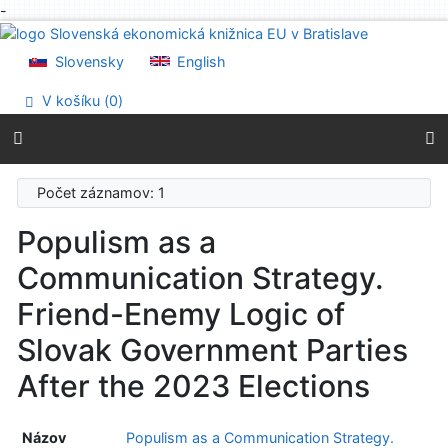
-
Prejsť na obsah
Prejsť na menu
Slovensky
English
Prehlásenie o webovej prístupnosti
V košíku (
0
)
Počet záznamov: 1
Populism as a
Communication Strategy.
Friend-Enemy Logic of
Slovak Government Parties
After the 2023 Elections
Názov
Populism as a Communication Strategy.