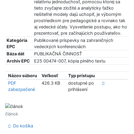
relatívnu jednoduchosť, pomocou ktorej sa
tieto zvyčajne zložité a analyticky ťažko
riešiteľné modely dajú uchopiť, je výborným
prostriedkom pre pedagogické a rovnako tak
aj vedecké účely. Vysvetlenie postupu, ako ho
prezentovať, pre začínajúcich používateľov.
Kategória
Publikované príspevky na zahraničných
EPC
vedeckých konferenciách
Báza dát
PUBLIKAČNÁ ČINNOSŤ
Archív EPC
E25 00474-007, kópia plného textu
Názov súboru
Veľkosť
Typ prístupu
PDF
426.3 KB
dostupné po
zabezpečené
prihlásení
článok
Do košíka