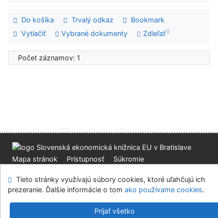
Do košíka
Trvalý odkaz
Bookmark
Vytlačiť
Vybrané dokumenty
Zdieľať
Počet záznamov: 1
Mapa stránok
Prístupnosť
Súkromie
Modul OpenSearch
Napíšte nám
Nastavenie cookies
Tieto stránky využívajú súbory cookies, ktoré uľahčujú ich
prezeranie. Ďalšie informácie o tom
ako používame cookies
.
Slovenská ekonomická knižnica EU v Bratislave
©1993-2026
IPAC
v.4.8.63a
-
Cosmotron Slovakia, s.r.o.
Prijať všetko