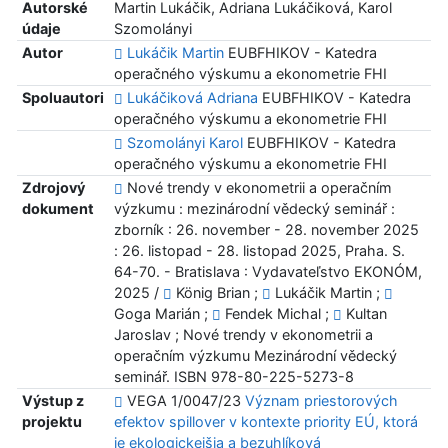
Autorské
Martin Lukáčik, Adriana Lukáčiková, Karol
údaje
Szomolányi
Autor
Lukáčik Martin
EUBFHIKOV - Katedra
operačného výskumu a ekonometrie FHI
Spoluautori
Lukáčiková Adriana
EUBFHIKOV - Katedra
operačného výskumu a ekonometrie FHI
Szomolányi Karol
EUBFHIKOV - Katedra
operačného výskumu a ekonometrie FHI
Zdrojový
Nové trendy v ekonometrii a operačním
dokument
výzkumu : mezinárodní vědecký seminář :
zborník : 26. november - 28. november 2025
: 26. listopad - 28. listopad 2025, Praha. S.
64-70. - Bratislava : Vydavateľstvo EKONÓM,
2025 /
König Brian ;
Lukáčik Martin ;
Goga Marián ;
Fendek Michal ;
Kultan
Jaroslav ; Nové trendy v ekonometrii a
operačním výzkumu Mezinárodní vědecký
seminář. ISBN 978-80-225-5273-8
Výstup z
VEGA 1/0047/23
Význam priestorových
projektu
efektov spillover v kontexte priority EÚ, ktorá
je ekologickejšia a bezuhlíková