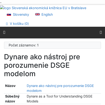
-
Prejsť na obsah
Prejsť na menu
Slovensky
English
Prehlásenie o webovej prístupnosti
V košíku (
0
)
Počet záznamov: 1
Dynare ako nástroj pre
porozumenie DSGE
modelom
Názov
Dynare ako nástroj pre porozumenie DSGE
modelom
Súbežný
Dynare as a Tool for Understanding DSGE
názov
Models