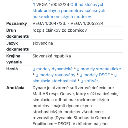
VEGA 1/0052/24
Odhad kľúčových
štrukturálnych parametrov súčasných
makroekonomických modelov
Poznámky
VEGA 1/0047/23. - VEGA 1/0052/24
Druh
rozpis článkov zo zborníkov
dokumentu
Jazyk
slovenčina
dokumentu
Krajina
Slovenská republika
vydania
Heslá
modely dynamické
*
modely stochastické
*
modely rovnováhy
*
modely DSGE
*
simulácia stochastická
*
softvér
Anotácia
Dynare je otvorené softvérové riešenie pre
MatLAB resp. Octave, ktorý slúži na riešenie,
simuláciu a odhad makroekonomických
modelov – najmä dynamických
stochastických modelov všeobecnej
rovnováhy (Dynamic Stochastic General
Equilibrium – DSGE). Vzhľadom na jeho