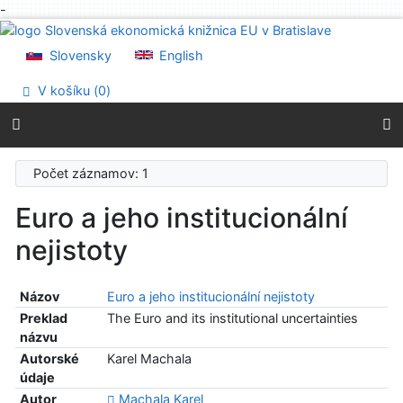
-
Prejsť na obsah
Prejsť na menu
Slovensky
English
Prehlásenie o webovej prístupnosti
V košíku (
0
)
Počet záznamov: 1
Euro a jeho institucionální
nejistoty
Názov
Euro a jeho institucionální nejistoty
Preklad
The Euro and its institutional uncertainties
názvu
Autorské
Karel Machala
údaje
Autor
Machala Karel