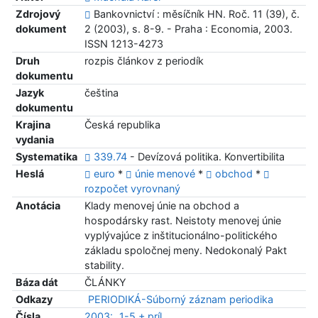
Zdrojový
Bankovnictví : měsíčník HN. Roč. 11 (39), č.
dokument
2 (2003), s. 8-9. - Praha : Economia, 2003.
ISSN 1213-4273
Druh
rozpis článkov z periodík
dokumentu
Jazyk
čeština
dokumentu
Krajina
Česká republika
vydania
Systematika
339.74
- Devízová politika. Konvertibilita
Heslá
euro
*
únie menové
*
obchod
*
rozpočet vyrovnaný
Anotácia
Klady menovej únie na obchod a
hospodársky rast. Neistoty menovej únie
vyplývajúce z inštitucionálno-politického
základu spoločnej meny. Nedokonalý Pakt
stability.
Báza dát
ČLÁNKY
Odkazy
PERIODIKÁ-Súborný záznam periodika
Čísla
2003:
1-5 + príl.