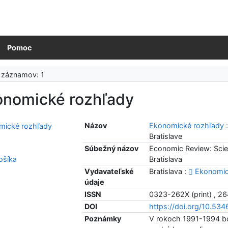
Pomoc
 záznamov: 1
onomické rozhľady
Názov
Ekonomické rozhľady
Bratislave
Súbežný názov
Economic Review: Scien
šíka
Bratislava
Vydavateľské
Bratislava :
Ekonomick
údaje
ISSN
0323-262X (print) , 26
DOI
https://doi.org/10.53
Poznámky
V rokoch 1991-1994 bol