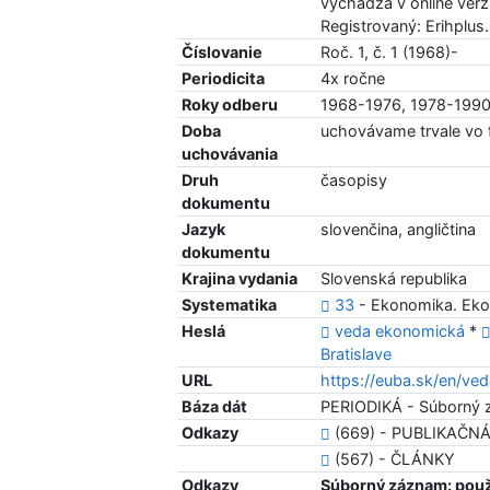
vychádza v online verz
Registrovaný: Erihplus
Číslovanie
Roč. 1, č. 1 (1968)-
Periodicita
4x ročne
Roky odberu
1968-1976, 1978-199
Doba
uchovávame trvale vo
uchovávania
Druh
časopisy
dokumentu
Jazyk
slovenčina, angličtina
dokumentu
Krajina vydania
Slovenská republika
Systematika
33
- Ekonomika. Ek
Heslá
veda ekonomická
*
Bratislave
URL
https://euba.sk/en/v
Báza dát
PERIODIKÁ - Súborný 
Odkazy
(669) - PUBLIKAČN
(567) - ČLÁNKY
Odkazy
Súborný záznam: použ