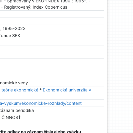
ii. - Spracovaný v EKO-INDEX 1990 ; 1995-. -
. - Registrovaný: Index Copernicus
0, 1995-2023
 fonde SEK
onomické vedy
teórie ekonomické
*
Ekonomická univerzita v
eda-vyskum/ekonomicke-rozhlady/content
záznam periodika
Á ČINNOSŤ
ite odkaz na záznam čísla alebo zväzku