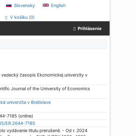
Slovensky
English
V košíku (
0
)
Prihlásenie
: vedecký časopis Ekonomickej univerzity v
tific Journal of the University of Economics
á univerzita v Bratislave
44-7185 (online)
465/ER.2644-7185
o vydávanie titulu prerušené. - Od r. 2024