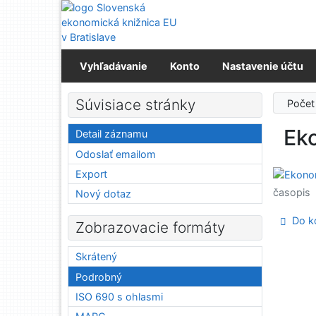
Prejsť na obsah
Prejsť na menu
Prehlásenie o webovej prístupnosti
Vyhľadávanie
Konto
Nastavenie účtu
Súvisiace stránky
Počet
Ek
Detail záznamu
Odoslať emailom
Export
časopis
Nový dotaz
Do ko
Zobrazovacie formáty
Skrátený
Podrobný
ISO 690 s ohlasmi