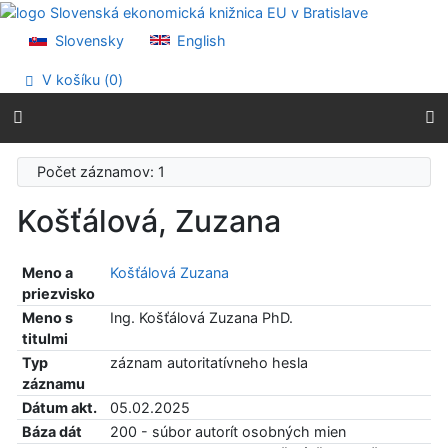
Prejsť na obsah
Prejsť na menu
Slovensky
English
Prehlásenie o webovej prístupnosti
V košíku (
0
)
Počet záznamov: 1
Košťálová, Zuzana
Meno a
Košťálová Zuzana
priezvisko
Meno s
Ing. Košťálová Zuzana PhD.
titulmi
Typ
záznam autoritatívneho hesla
záznamu
Dátum akt.
05.02.2025
Báza dát
200 - súbor autorít osobných mien