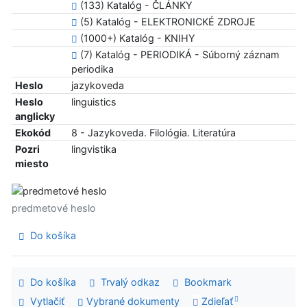
(133) Katalóg - ČLÁNKY
(5) Katalóg - ELEKTRONICKÉ ZDROJE
(1000+) Katalóg - KNIHY
(7) Katalóg - PERIODIKÁ - Súborný záznam
periodika
Heslo
jazykoveda
Heslo
linguistics
anglicky
Ekokód
8 - Jazykoveda. Filológia. Literatúra
Pozri
lingvistika
miesto
predmetové heslo
Do košíka
Do košíka
Trvalý odkaz
Bookmark
Vytlačiť
Vybrané dokumenty
Zdieľať