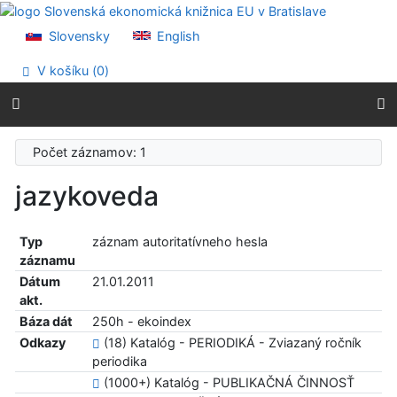
Prejsť na obsah
Prejsť na menu
Slovensky
English
Prehlásenie o webovej prístupnosti
V košíku (
0
)
Počet záznamov: 1
jazykoveda
Typ
záznam autoritatívneho hesla
záznamu
Dátum
21.01.2011
akt.
Báza dát
250h - ekoindex
Odkazy
(18) Katalóg - PERIODIKÁ - Zviazaný ročník
periodika
(1000+) Katalóg - PUBLIKAČNÁ ČINNOSŤ