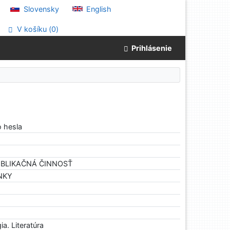
Slovensky
English
V košíku (
0
)
Prihlásenie
o hesla
PUBLIKAČNÁ ČINNOSŤ
ÁNKY
ia. Literatúra