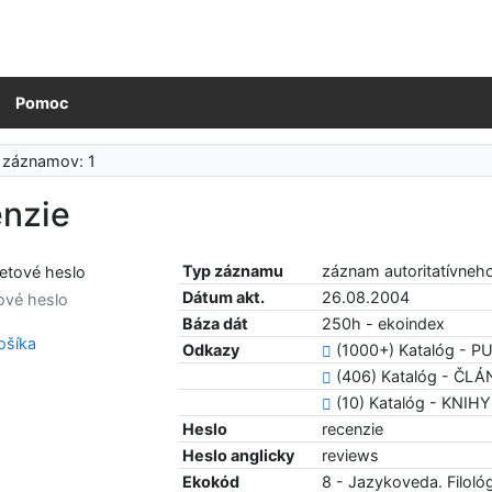
Pomoc
 záznamov: 1
enzie
Typ záznamu
záznam autoritatívneh
Dátum akt.
26.08.2004
ové heslo
Báza dát
250h - ekoindex
šíka
Odkazy
(1000+) Katalóg - 
(406) Katalóg - ČL
(10) Katalóg - KNIHY
Heslo
recenzie
Heslo anglicky
reviews
Ekokód
8 - Jazykoveda. Filológ