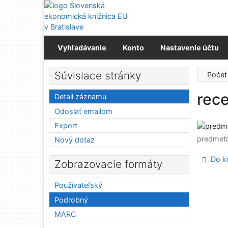
Prejsť na obsah
Prejsť na menu
Prehlásenie o webovej prístupnosti
Vyhľadávanie
Konto
Nastavenie účtu
Súvisiace stránky
Počet
rec
Detail záznamu
Odoslať emailom
Export
predmet
Nový dotaz
Do ko
Zobrazovacie formáty
Používateľský
Podrobný
MARC