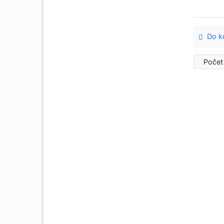
Do ko
Počet