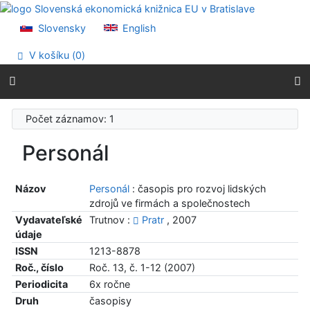
Prejsť na obsah
Prejsť na menu
Slovensky
English
Prehlásenie o webovej prístupnosti
V košíku (
0
)
Počet záznamov: 1
Personál
Názov
Personál
: časopis pro rozvoj lidských
zdrojů ve firmách a společnostech
Vydavateľské
Trutnov :
Pratr
, 2007
údaje
ISSN
1213-8878
Roč., číslo
Roč. 13, č. 1-12 (2007)
Periodicita
6x ročne
Druh
časopisy