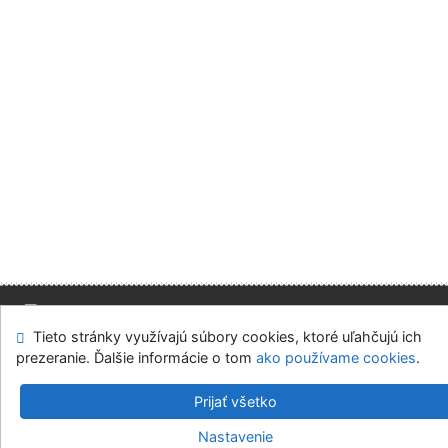
Tieto stránky využívajú súbory cookies, ktoré uľahčujú ich
Mapa stránok
Prístupnosť
Súkromie
prezeranie. Ďalšie informácie o tom
ako používame cookies
.
Modul OpenSearch
Napíšte nám
Nastavenie cookies
Prijať všetko
Slovenská ekonomická knižnica EU v Bratislave
Nastavenie
©1993-2026
IPAC
v.4.8.63a
-
Cosmotron Slovakia, s.r.o.