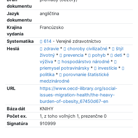
dokumentu
Jazyk
angličtina
dokumentu
Krajina
Francúzsko
vydania
Systematika
614
- Verejné zdravotníctvo
Heslá
zdravie
*
choroby civilizačné
*
štýl
životný
*
prevencia
*
pohyb
*
deti
*
výživa
*
hospodárstvo národné
*
priemysel potravinársky
*
investície
*
politika
*
porovnanie štatistické
medzinárodné
URL
https://www.oecd-ilibrary.org/social-
issues-migration-health/the-heavy-
burden-of-obesity_67450d67-en
Báza dát
KNIHY
Počet ex.
1, z toho voľných 1, prezenčne 0
Signatúra
910999