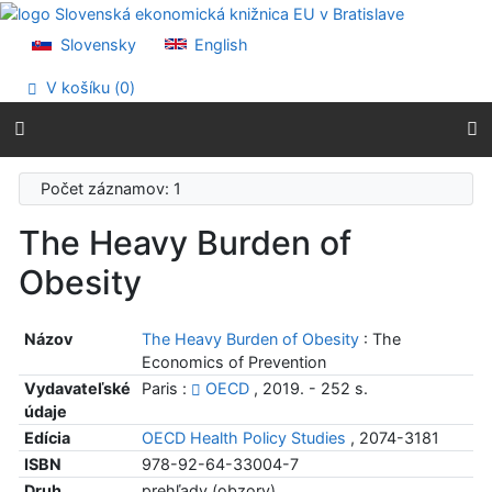
Prejsť na obsah
Prejsť na menu
Slovensky
English
Prehlásenie o webovej prístupnosti
V košíku (
0
)
Počet záznamov: 1
The Heavy Burden of
Obesity
Názov
The Heavy Burden of Obesity
: The
Economics of Prevention
Vydavateľské
Paris :
OECD
, 2019. - 252 s.
údaje
Edícia
OECD Health Policy Studies
, 2074-3181
ISBN
978-92-64-33004-7
Druh
prehľady (obzory)