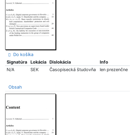
Do košíka
Signatúra
Lokácia
Dislokácia
Info
N/A
SEK
Časopisecká študovňa
len prezenčne
Obsah