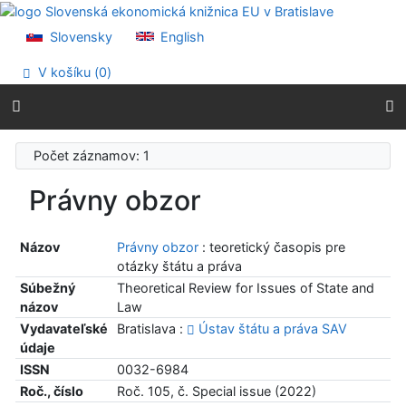
Prejsť na obsah
Prejsť na menu
Slovensky
English
Prehlásenie o webovej prístupnosti
V košíku (
0
)
Počet záznamov: 1
Právny obzor
Názov
Právny obzor
: teoretický časopis pre
otázky štátu a práva
Súbežný
Theoretical Review for Issues of State and
názov
Law
Vydavateľské
Bratislava :
Ústav štátu a práva SAV
údaje
ISSN
0032-6984
Roč., číslo
Roč. 105, č. Special issue (2022)