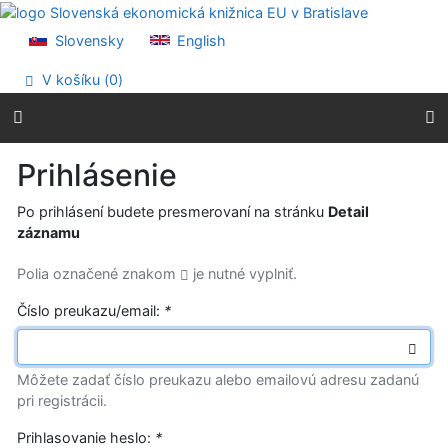
Prejsť na obsah
Prejsť na menu
Slovensky
English
Prehlásenie o webovej prístupnosti
V košíku (
0
)
Prihlásenie
Po prihlásení budete presmerovaní na stránku
Detail
záznamu
Polia označené znakom
je nutné vyplniť.
Číslo preukazu/email:
*
Môžete zadať číslo preukazu alebo emailovú adresu zadanú
pri registrácii.
Prihlasovanie heslo:
*