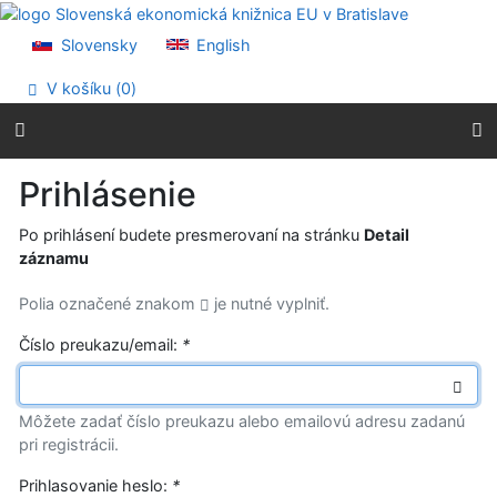
Prejsť na obsah
Prejsť na menu
Slovensky
English
Prehlásenie o webovej prístupnosti
V košíku (
0
)
Prihlásenie
Po prihlásení budete presmerovaní na stránku
Detail
záznamu
Polia označené znakom
je nutné vyplniť.
Číslo preukazu/email:
*
Môžete zadať číslo preukazu alebo emailovú adresu zadanú
pri registrácii.
Prihlasovanie heslo:
*