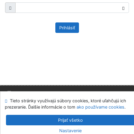
Prihlásiť
Tieto stránky využívajú súbory cookies, ktoré uľahčujú ich
Mapa stránok
Prístupnosť
Súkromie
prezeranie. Ďalšie informácie o tom
ako používame cookies
.
Modul OpenSearch
Napíšte nám
Nastavenie cookies
Prijať všetko
Slovenská ekonomická knižnica EU v Bratislave
Nastavenie
©1993-2026
IPAC
v.4.8.63a
-
Cosmotron Slovakia, s.r.o.