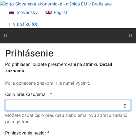
Prejsť na obsah
Prejsť na menu
Slovensky
English
Prehlásenie o webovej prístupnosti
V košíku (
0
)
Prihlásenie
Po prihlásení budete presmerovaní na stránku
Detail
záznamu
Polia označené znakom
je nutné vyplniť.
Číslo preukazu/email:
*
Môžete zadať číslo preukazu alebo emailovú adresu zadanú
pri registrácii.
Prihlasovanie heslo:
*