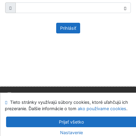
Prihlásiť
Tieto stránky využívajú súbory cookies, ktoré uľahčujú ich
Mapa stránok
Prístupnosť
Súkromie
prezeranie. Ďalšie informácie o tom
ako používame cookies
.
Modul OpenSearch
Napíšte nám
Nastavenie cookies
Prijať všetko
Slovenská ekonomická knižnica EU v Bratislave
Nastavenie
©1993-2026
IPAC
v.4.8.63a
-
Cosmotron Slovakia, s.r.o.