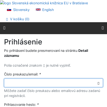
Prejsť na obsah
Prejsť na menu
Slovensky
English
Prehlásenie o webovej prístupnosti
V košíku (
0
)
Prihlásenie
Po prihlásení budete presmerovaní na stránku
Detail
záznamu
Polia označené znakom
je nutné vyplniť.
Číslo preukazu/email:
*
Môžete zadať číslo preukazu alebo emailovú adresu zadanú
pri registrácii.
Prihlasovanie heslo:
*