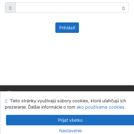
Prihlásiť
Tieto stránky využívajú súbory cookies, ktoré uľahčujú ich
Mapa stránok
Prístupnosť
Súkromie
prezeranie. Ďalšie informácie o tom
ako používame cookies
.
Modul OpenSearch
Napíšte nám
Nastavenie cookies
Prijať všetko
Slovenská ekonomická knižnica EU v Bratislave
Nastavenie
©1993-2026
IPAC
v.4.8.63a
-
Cosmotron Slovakia, s.r.o.