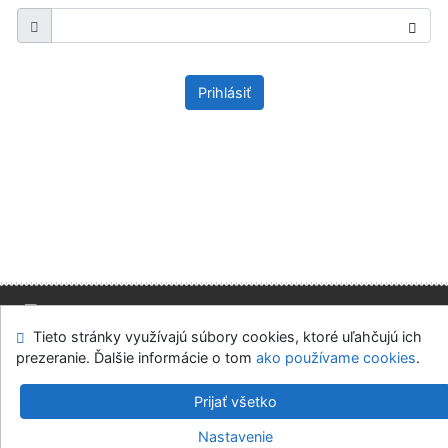
Prihlásiť
Tieto stránky využívajú súbory cookies, ktoré uľahčujú ich
Mapa stránok
Prístupnosť
Súkromie
prezeranie. Ďalšie informácie o tom
ako používame cookies
.
Modul OpenSearch
Napíšte nám
Nastavenie cookies
Prijať všetko
Slovenská ekonomická knižnica EU v Bratislave
Nastavenie
©1993-2026
IPAC
v.4.8.63a
-
Cosmotron Slovakia, s.r.o.