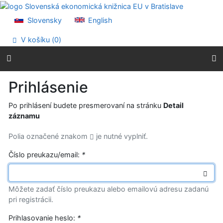
Prejsť na obsah
Prejsť na menu
Slovensky
English
Prehlásenie o webovej prístupnosti
V košíku (
0
)
Prihlásenie
Po prihlásení budete presmerovaní na stránku
Detail
záznamu
Polia označené znakom
je nutné vyplniť.
Číslo preukazu/email:
*
Môžete zadať číslo preukazu alebo emailovú adresu zadanú
pri registrácii.
Prihlasovanie heslo:
*