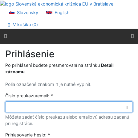
Prejsť na obsah
Prejsť na menu
Slovensky
English
Prehlásenie o webovej prístupnosti
V košíku (
0
)
Prihlásenie
Po prihlásení budete presmerovaní na stránku
Detail
záznamu
Polia označené znakom
je nutné vyplniť.
Číslo preukazu/email:
*
Môžete zadať číslo preukazu alebo emailovú adresu zadanú
pri registrácii.
Prihlasovanie heslo:
*