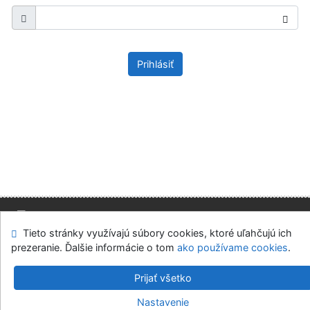
Prihlásiť
Tieto stránky využívajú súbory cookies, ktoré uľahčujú ich
Mapa stránok
Prístupnosť
Súkromie
prezeranie. Ďalšie informácie o tom
ako používame cookies
.
Modul OpenSearch
Napíšte nám
Nastavenie cookies
Prijať všetko
Slovenská ekonomická knižnica EU v Bratislave
Nastavenie
©1993-2026
IPAC
v.4.8.63a
-
Cosmotron Slovakia, s.r.o.