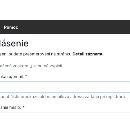
Pomoc
lásenie
ásení budete presmerovaní na stránku
Detail záznamu
značené znakom
je nutné vyplniť.
eukazu/email:
*
adať číslo preukazu alebo emailovú adresu zadanú pri registrácii.
vanie heslo:
*