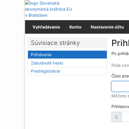
Prejsť na obsah
Prejsť na menu
Prehlásenie o webovej prístupnosti
Vyhľadávanie
Konto
Nastavenie účtu
Prih
Súvisiace stránky
Po prihl
Prihlásenie
Zabudnuté heslo
Polia o
Predregistrácia
Číslo pr
Môžete z
Prihlaso