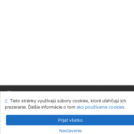
Tieto stránky využívajú súbory cookies, ktoré uľahčujú ich
Mapa stránok
Prístupnosť
Súkromie
prezeranie. Ďalšie informácie o tom
ako používame cookies
.
Modul OpenSearch
Napíšte nám
Nastavenie cookies
Prijať všetko
Slovenská ekonomická knižnica EU v Bratislave
Nastavenie
©1993-2026
IPAC
v.4.8.63a
-
Cosmotron Slovakia, s.r.o.