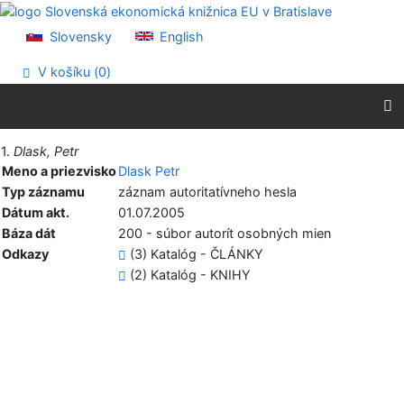
Prejsť na obsah
Prejsť na menu
Slovensky
English
Prehlásenie o webovej prístupnosti
V košíku (
0
)
Vytlačiť
1.
Dlask, Petr
Meno a priezvisko
Dlask Petr
Typ záznamu
záznam autoritatívneho hesla
Dátum akt.
01.07.2005
Báza dát
200 - súbor autorít osobných mien
Odkazy
(3) Katalóg - ČLÁNKY
(2) Katalóg - KNIHY