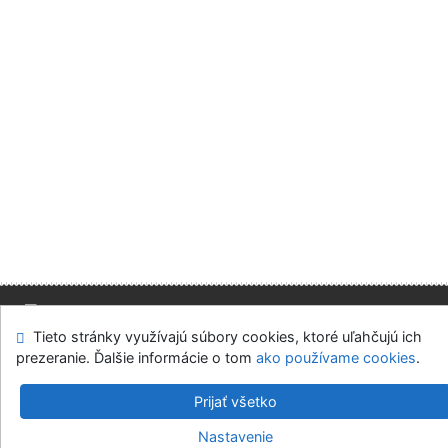
Tieto stránky využívajú súbory cookies, ktoré uľahčujú ich
Mapa stránok
Prístupnosť
Súkromie
prezeranie. Ďalšie informácie o tom
ako používame cookies
.
Modul OpenSearch
Napíšte nám
Nastavenie cookies
Prijať všetko
Slovenská ekonomická knižnica EU v Bratislave
Nastavenie
©1993-2026
IPAC
v.4.8.63a
-
Cosmotron Slovakia, s.r.o.