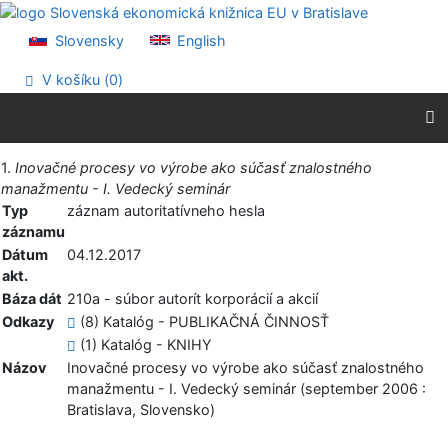
Prejsť na obsah
Prejsť na menu
Slovensky
English
Prehlásenie o webovej prístupnosti
V košíku (
0
)
Vytlačiť
1.
Inovačné procesy vo výrobe ako súčasť znalostného
manažmentu - I. Vedecký seminár
Typ
záznam autoritatívneho hesla
záznamu
Dátum
04.12.2017
akt.
Báza dát
210a - súbor autorít korporácií a akcií
Odkazy
(8) Katalóg - PUBLIKAČNÁ ČINNOSŤ
(1) Katalóg - KNIHY
Názov
Inovačné procesy vo výrobe ako súčasť znalostného
manažmentu - I. Vedecký seminár (september 2006 :
Bratislava, Slovensko)