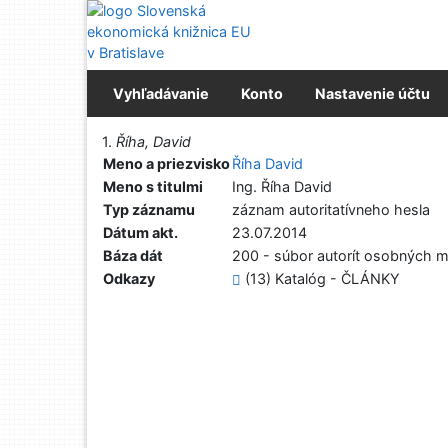
Prejsť na obsah
Prejsť na menu
Prehlásenie o webovej prístupnosti
Vyhľadávanie
Konto
Nastavenie účtu
Vytlačiť
1.
Říha, David
Meno a priezvisko
Říha David
Meno s titulmi
Ing. Říha David
Typ záznamu
záznam autoritatívneho hesla
Dátum akt.
23.07.2014
Báza dát
200 - súbor autorít osobných m
Odkazy
(13) Katalóg - ČLÁNKY