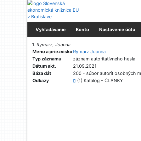
Prejsť na obsah
Prejsť na menu
Prehlásenie o webovej prístupnosti
Vyhľadávanie
Konto
Nastavenie účtu
Vytlačiť
1.
Rymarz, Joanna
Meno a priezvisko
Rymarz Joanna
Typ záznamu
záznam autoritatívneho hesla
Dátum akt.
21.09.2021
Báza dát
200 - súbor autorít osobných m
Odkazy
(1) Katalóg - ČLÁNKY