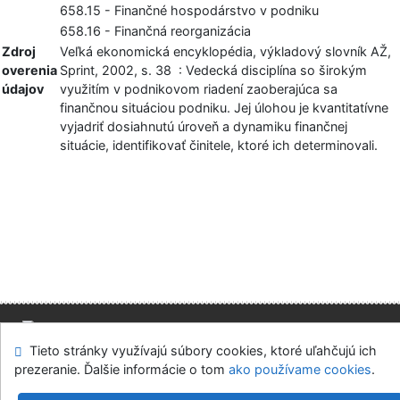
658.15 - Finančné hospodárstvo v podniku
658.16 - Finančná reorganizácia
Zdroj
Veľká ekonomická encyklopédia, výkladový slovník AŽ,
overenia
Sprint, 2002, s. 38 : Vedecká disciplína so širokým
údajov
využitím v podnikovom riadení zaoberajúca sa
finančnou situáciou podniku. Jej úlohou je kvantitatívne
vyjadriť dosiahnutú úroveň a dynamiku finančnej
situácie, identifikovať činitele, ktoré ich determinovali.
Tieto stránky využívajú súbory cookies, ktoré uľahčujú ich
Mapa stránok
Prístupnosť
Súkromie
prezeranie. Ďalšie informácie o tom
ako používame cookies
.
Modul OpenSearch
Napíšte nám
Nastavenie cookies