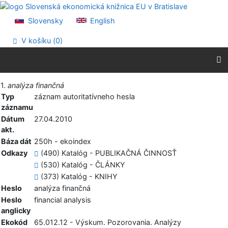
Prejsť na obsah
Prejsť na menu
Slovensky
English
Prehlásenie o webovej prístupnosti
V košíku (
0
)
Vytlačiť
1.
analýza finančná
Typ
záznam autoritatívneho hesla
záznamu
Dátum
27.04.2010
akt.
Báza dát
250h - ekoindex
Odkazy
(490) Katalóg - PUBLIKAČNÁ ČINNOSŤ
(530) Katalóg - ČLÁNKY
(373) Katalóg - KNIHY
Heslo
analýza finančná
Heslo
financial analysis
anglicky
Ekokód
65.012.12 - Výskum. Pozorovania. Analýzy