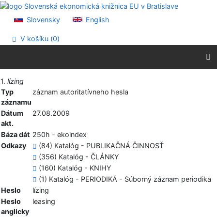
Prejsť na obsah
Prejsť na menu
Slovensky
English
Prehlásenie o webovej prístupnosti
V košíku (
0
)
Vytlačiť
1.
lízing
Typ
záznam autoritatívneho hesla
záznamu
Dátum
27.08.2009
akt.
Báza dát
250h - ekoindex
Odkazy
(84) Katalóg - PUBLIKAČNÁ ČINNOSŤ
(356) Katalóg - ČLÁNKY
(160) Katalóg - KNIHY
(1) Katalóg - PERIODIKÁ - Súborný záznam periodika
Heslo
lízing
Heslo
leasing
anglicky