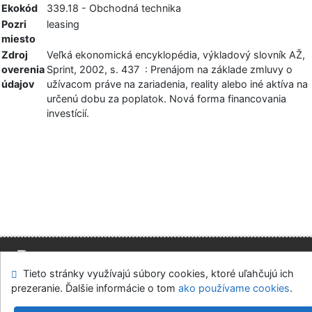
Ekokód
339.18 - Obchodná technika
Pozri
leasing
miesto
Zdroj
Veľká ekonomická encyklopédia, výkladový slovník AŽ,
overenia
Sprint, 2002, s. 437 : Prenájom na základe zmluvy o
údajov
užívacom práve na zariadenia, reality alebo iné aktíva na
určenú dobu za poplatok. Nová forma financovania
investícií.
Tieto stránky využívajú súbory cookies, ktoré uľahčujú ich
Mapa stránok
Prístupnosť
Súkromie
prezeranie. Ďalšie informácie o tom
ako používame cookies
.
Modul OpenSearch
Napíšte nám
Nastavenie cookies