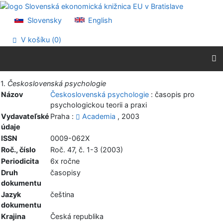
Prejsť na obsah
Prejsť na menu
Slovensky
English
Prehlásenie o webovej prístupnosti
V košíku (
0
)
Vytlačiť
1.
Československá psychologie
Názov
Československá psychologie
: časopis pro
psychologickou teorii a praxi
Vydavateľské
Praha :
Academia
, 2003
údaje
ISSN
0009-062X
Roč., číslo
Roč. 47, č. 1-3 (2003)
Periodicita
6x ročne
Druh
časopisy
dokumentu
Jazyk
čeština
dokumentu
Krajina
Česká republika