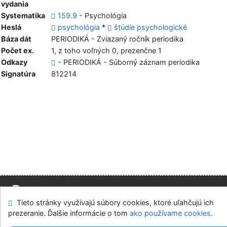
vydania
Systematika
159.9
- Psychológia
Heslá
psychológia
*
štúdie psychologické
Báza dát
PERIODIKÁ - Zviazaný ročník periodika
Počet ex.
1, z toho voľných 0, prezenčne 1
Odkazy
- PERIODIKÁ - Súborný záznam periodika
Signatúra
812214
Tieto stránky využívajú súbory cookies, ktoré uľahčujú ich
Mapa stránok
Prístupnosť
Súkromie
prezeranie. Ďalšie informácie o tom
ako používame cookies
.
Modul OpenSearch
Napíšte nám
Nastavenie cookies