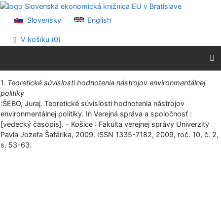
Prejsť na obsah
Prejsť na menu
Slovensky
English
Prehlásenie o webovej prístupnosti
V košíku (
0
)
Vytlačiť
1.
Teoretické súvislosti hodnotenia nástrojov environmentálnej
politiky
:ŠEBO, Juraj. Teoretické súvislosti hodnotenia nástrojov
environmentálnej politiky. In Verejná správa a spoločnosť :
[vedecký časopis]. - Košice : Fakulta verejnej správy Univerzity
Pavla Jozefa Šafárika, 2009. ISSN 1335-7182, 2009, roč. 10, č. 2,
s. 53-63.