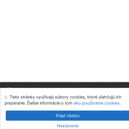
Tieto stránky využívajú súbory cookies, ktoré uľahčujú ich
Mapa stránok
Prístupnosť
Súkromie
prezeranie. Ďalšie informácie o tom
ako používame cookies
.
Modul OpenSearch
Napíšte nám
Nastavenie cookies
Prijať všetko
Slovenská ekonomická knižnica EU v Bratislave
Nastavenie
©1993-2026
IPAC
v.4.8.63a
-
Cosmotron Slovakia, s.r.o.