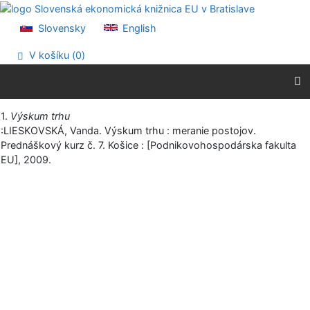
Prejsť na obsah
Prejsť na menu
Slovensky
English
Prehlásenie o webovej prístupnosti
V košíku (
0
)
Vytlačiť
1.
Výskum trhu
:LIESKOVSKÁ, Vanda. Výskum trhu : meranie postojov.
Prednáškový kurz č. 7. Košice : [Podnikovohospodárska fakulta
EU], 2009.