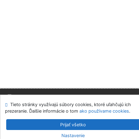
Tieto stránky využívajú súbory cookies, ktoré uľahčujú ich
Mapa stránok
Prístupnosť
Súkromie
prezeranie. Ďalšie informácie o tom
ako používame cookies
.
Modul OpenSearch
Napíšte nám
Nastavenie cookies
Prijať všetko
Slovenská ekonomická knižnica EU v Bratislave
Nastavenie
©1993-2026
IPAC
v.4.8.63a
-
Cosmotron Slovakia, s.r.o.