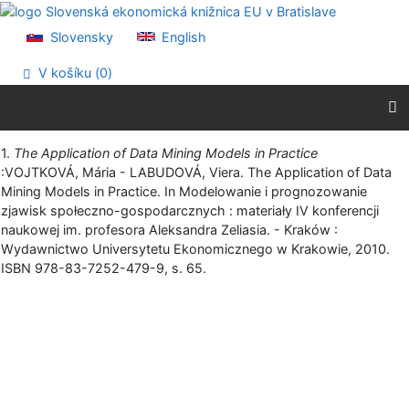
Prejsť na obsah
Prejsť na menu
Slovensky
English
Prehlásenie o webovej prístupnosti
V košíku (
0
)
Vytlačiť
1.
The Application of Data Mining Models in Practice
:VOJTKOVÁ, Mária - LABUDOVÁ, Viera. The Application of Data
Mining Models in Practice. In Modelowanie i prognozowanie
zjawisk społeczno-gospodarcznych : materiały IV konferencji
naukowej im. profesora Aleksandra Zeliasia. - Kraków :
Wydawnictwo Universytetu Ekonomicznego w Krakowie, 2010.
ISBN 978-83-7252-479-9, s. 65.