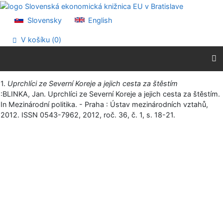
Prejsť na obsah
Prejsť na menu
Slovensky
English
Prehlásenie o webovej prístupnosti
V košíku (
0
)
Vytlačiť
1.
Uprchlíci ze Severní Koreje a jejich cesta za štěstím
:BLINKA, Jan. Uprchlíci ze Severní Koreje a jejich cesta za štěstím.
In Mezinárodní politika. - Praha : Ústav mezinárodních vztahů,
2012. ISSN 0543-7962, 2012, roč. 36, č. 1, s. 18-21.