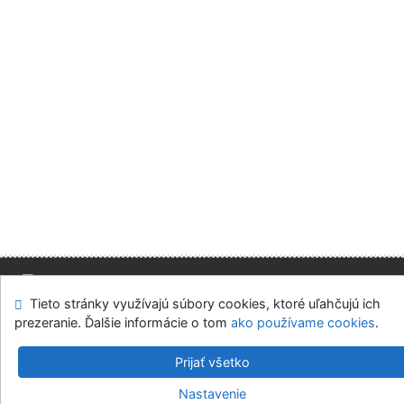
Tieto stránky využívajú súbory cookies, ktoré uľahčujú ich
Mapa stránok
Prístupnosť
Súkromie
prezeranie. Ďalšie informácie o tom
ako používame cookies
.
Modul OpenSearch
Napíšte nám
Nastavenie cookies
Prijať všetko
Slovenská ekonomická knižnica EU v Bratislave
Nastavenie
©1993-2026
IPAC
v.4.8.63a
-
Cosmotron Slovakia, s.r.o.