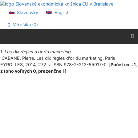
Prejsť na obsah
Prejsť na menu
Slovensky
English
Prehlásenie o webovej prístupnosti
V košíku (
0
)
Vytlačiť
1.
Les dix règles d'or du marketing.
:CABANE, Pierre. Les dix règles d'or du marketing. Paris :
EYROLLES, 2014. 272 s. ISBN 978-2-212-55917-0. [
Počet ex. : 1,
z toho voľných 0, prezenčne 1
]