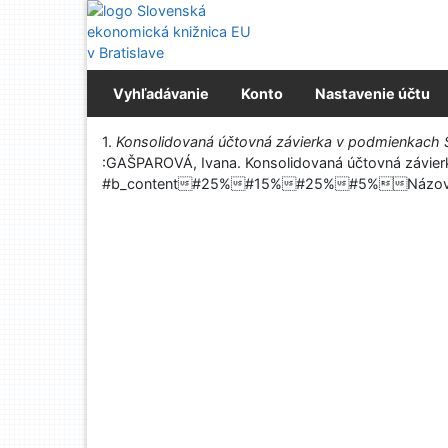
Prejsť na obsah
Prejsť na menu
Prehlásenie o webovej prístupnosti
Vyhľadávanie
Konto
Nastavenie účtu
Vytlačiť
1.
Konsolidovaná účtovná závierka v podmienkach 
:GAŠPAROVÁ, Ivana. Konsolidovaná účtovná závierka
#b_content#25%#15%#25%#5%Názov súbor