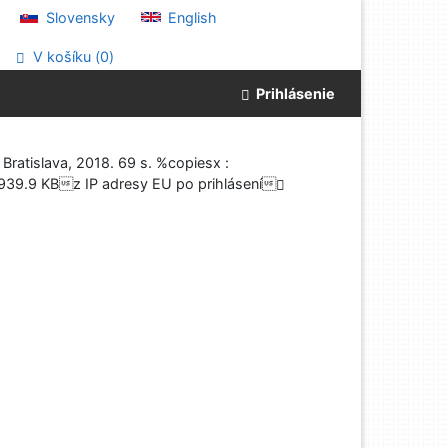
Slovensky
English
V košíku (
0
)
Prihlásenie
ratislava, 2018. 69 s. %copiesx :
.9 KBz IP adresy EU po prihlásení