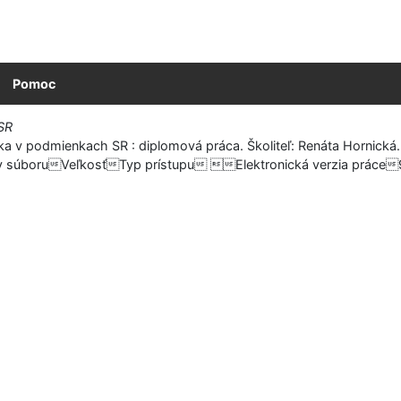
Pomoc
SR
 v podmienkach SR : diplomová práca. Školiteľ: Renáta Hornická. B
uVeľkosťTyp prístupu Elektronická verzia práce939