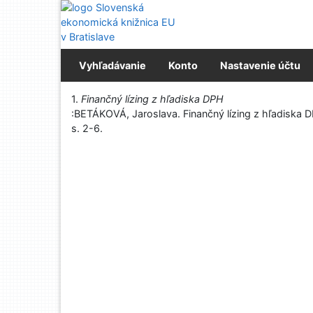
Prejsť na obsah
Prejsť na menu
Prehlásenie o webovej prístupnosti
Vyhľadávanie
Konto
Nastavenie účtu
Vytlačiť
1.
Finančný lízing z hľadiska DPH
:BETÁKOVÁ, Jaroslava. Finančný lízing z hľadiska DP
s. 2-6.