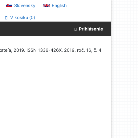
Slovensky
English
V košíku (
0
)
Prihlásenie
kateľa, 2019. ISSN 1336-426X, 2019, roč. 16, č. 4,