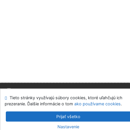
Tieto stránky využívajú súbory cookies, ktoré uľahčujú ich
Mapa stránok
Prístupnosť
Súkromie
prezeranie. Ďalšie informácie o tom
ako používame cookies
.
Modul OpenSearch
Napíšte nám
Nastavenie cookies
Prijať všetko
Slovenská ekonomická knižnica EU v Bratislave
Nastavenie
©1993-2026
IPAC
v.4.8.63a
-
Cosmotron Slovakia, s.r.o.