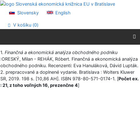
Prejsť na obsah
Prejsť na menu
Slovensky
English
Prehlásenie o webovej prístupnosti
V košíku (
0
)
Vytlačiť
1.
Finančná a ekonomická analýza obchodného podniku
:ORESKÝ, Milan - REHÁK, Róbert. Finančná a ekonomická analýza
obchodného podniku. Recenzenti: Eva Hanuláková, Dávid Lupták.
2. prepracované a doplnené vydanie. Bratislava : Wolters Kluwer
SR, 2019. 198 s. [10,86 AH]. ISBN 978-80-571-0174-1. [
Počet ex.
: 21, z toho voľných 16, prezenčne 4
]