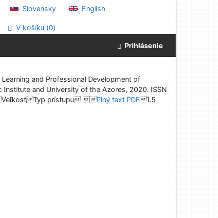
Slovensky
English
V košíku (
0
)
Prihlásenie
Learning and Professional Development of
c Institute and University of the Azores, 2020. ISSN
VeľkosťTyp prístupu 
Plný text PDF
1.5