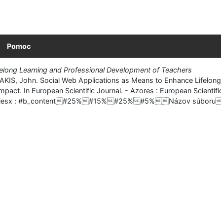
Pomoc
felong Learning and Professional Development of Teachers
IS, John. Social Web Applications as Means to Enhance Lifelong 
pact. In European Scientific Journal. - Azores : European Scientifi
9. %copiesx : #b_content#25%#15%#25%#5%Názov súboru