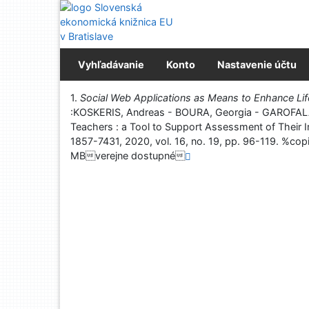
Prejsť na obsah
Prejsť na menu
Prehlásenie o webovej prístupnosti
Vyhľadávanie
Konto
Nastavenie účtu
Vytlačiť
1.
Social Web Applications as Means to Enhance Li
:KOSKERIS, Andreas - BOURA, Georgia - GAROFALAK
Teachers : a Tool to Support Assessment of Their Im
1857-7431, 2020, vol. 16, no. 19, pp. 96-11
MBverejne dostupné