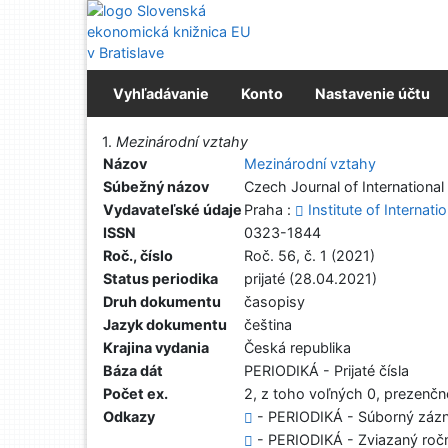
Prejsť na obsah
Prejsť na menu
Prehlásenie o webovej prístupnosti
Vyhľadávanie
Konto
Nastavenie účtu
Vytlačiť
1.
Mezinárodní vztahy
Názov
Mezinárodní vztahy
Súbežný názov
Czech Journal of International
Vydavateľské údaje
Praha :
Institute of Internati
ISSN
0323-1844
Roč., číslo
Roč. 56, č. 1 (2021)
Status periodika
prijaté (28.04.2021)
Druh dokumentu
časopisy
Jazyk dokumentu
čeština
Krajina vydania
Česká republika
Báza dát
PERIODIKÁ - Prijaté čísla
Počet ex.
2, z toho voľných 0, prezenčn
Odkazy
- PERIODIKÁ - Súborný zázn
- PERIODIKÁ - Zviazaný ročn