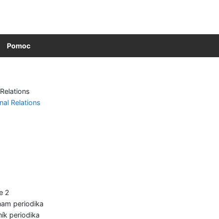
Pomoc
 Relations
onal Relations
e 2
am periodika
ík periodika