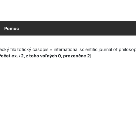
Pomoc
cký filozofický časopis = international scientific journal of philosop
Počet ex. : 2, z toho voľných 0, prezenčne 2
]