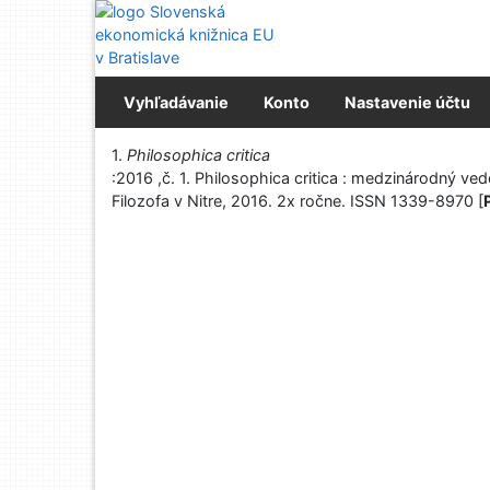
Prejsť na obsah
Prejsť na menu
Prehlásenie o webovej prístupnosti
Vyhľadávanie
Konto
Nastavenie účtu
Vytlačiť
1.
Philosophica critica
:2016 ,č. 1. Philosophica critica : medzinárodný vede
Filozofa v Nitre, 2016. 2x ročne. ISSN 1339-8970 [