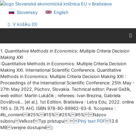
Prejsť na obsah
Prejsť na menu
Slovensky
English
Prehlásenie o webovej prístupnosti
V košíku (
0
)
Vytlačiť
1.
Quantitative Methods in Economics: Multiple Criteria Decision
Making XXI
:Quantitative Methods in Economics: Multiple Criteria Decision
Making XXI. International Scientific Conference. Quantitative
Methods in Economics: Multiple Criteria Decision Making XXI :
Proceedings of the International Scientific Conference: 25th May -
27th May 2022, Púchov, Slovakia. Technical editor: Pavel Gežík,
web editor: Martin Lukáčik ; referees: Ivan Brezina, Gabriela
Dováľová... [et al.]. 1st Edition. Bratislava : Letra Edu, 2022. online
195 s. [9,75 AH]. ISBN 978-80-89962-93-8. %copiesx :
#b_content#25%#15%#25%#5%Názov
súboruVeľkosťTyp prístupu 
Plný text PDF
13.6
MBverejne dostupné