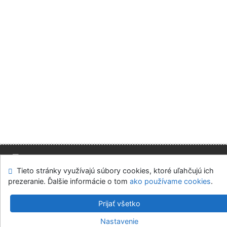
Tieto stránky využívajú súbory cookies, ktoré uľahčujú ich
Mapa stránok
Prístupnosť
Súkromie
prezeranie. Ďalšie informácie o tom
ako používame cookies
.
Modul OpenSearch
Napíšte nám
Nastavenie cookies
Prijať všetko
Slovenská ekonomická knižnica EU v Bratislave
Nastavenie
©1993-2026
IPAC
v.4.8.63a
-
Cosmotron Slovakia, s.r.o.