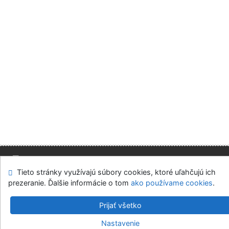
Tieto stránky využívajú súbory cookies, ktoré uľahčujú ich
Mapa stránok
Prístupnosť
Súkromie
prezeranie. Ďalšie informácie o tom
ako používame cookies
.
Modul OpenSearch
Napíšte nám
Nastavenie cookies
Prijať všetko
Slovenská ekonomická knižnica EU v Bratislave
Nastavenie
©1993-2026
IPAC
v.4.8.63a
-
Cosmotron Slovakia, s.r.o.