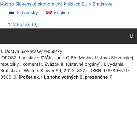
Prejsť na obsah
Prejsť na menu
Slovensky
English
Prehlásenie o webovej prístupnosti
V košíku (
0
)
Vytlačiť
1.
Ústava Slovenskej republiky
:OROSZ, Ladislav - SVÁK, Ján - GIBA, Marián. Ústava Slovenskej
republiky : komentár. Zväzok II. (ústavné orgány). 1. vydanie.
Bratislava : Wolters Kluwer SR, 2022. 827 s. ISBN 978-80-571-
0506-0. [
Počet ex. : 1, z toho voľných 0, prezenčne 1
]