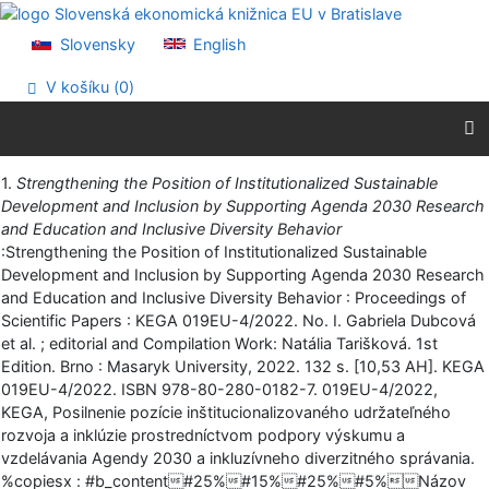
Prejsť na obsah
Prejsť na menu
Slovensky
English
Prehlásenie o webovej prístupnosti
V košíku (
0
)
Vytlačiť
1.
Strengthening the Position of Institutionalized Sustainable
Development and Inclusion by Supporting Agenda 2030 Research
and Education and Inclusive Diversity Behavior
:Strengthening the Position of Institutionalized Sustainable
Development and Inclusion by Supporting Agenda 2030 Research
and Education and Inclusive Diversity Behavior : Proceedings of
Scientific Papers : KEGA 019EU-4/2022. No. I. Gabriela Dubcová
et al. ; editorial and Compilation Work: Natália Tarišková. 1st
Edition. Brno : Masaryk University, 2022. 132 s. [10,53 AH]. KEGA
019EU-4/2022. ISBN 978-80-280-0182-7. 019EU-4/2022,
KEGA, Posilnenie pozície inštitucionalizovaného udržateľného
rozvoja a inklúzie prostredníctvom podpory výskumu a
vzdelávania Agendy 2030 a inkluzívneho diverzitného správania.
%copiesx : #b_content#25%#15%#25%#5%Názov