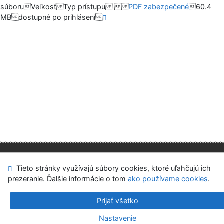
súboruVeľkosťTyp prístupu 
PDF zabezpečené
60.4
MBdostupné po prihlásení
Tieto stránky využívajú súbory cookies, ktoré uľahčujú ich
Mapa stránok
Prístupnosť
Súkromie
prezeranie. Ďalšie informácie o tom
ako používame cookies
.
Modul OpenSearch
Napíšte nám
Nastavenie cookies
Prijať všetko
Slovenská ekonomická knižnica EU v Bratislave
Nastavenie
©1993-2026
IPAC
v.4.8.63a
-
Cosmotron Slovakia, s.r.o.