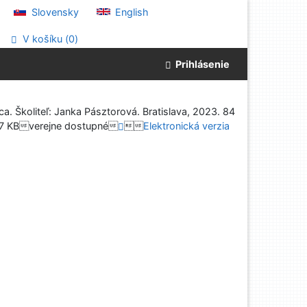
Slovensky
English
V košíku (
0
)
Prihlásenie
 Školiteľ: Janka Pásztorová. Bratislava, 2023. 84
7 KBverejne dostupné

Elektronická verzia