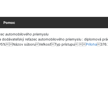
Pomoc
zec automobilového priemyslu
dodávateľský reťazec automobilového priemyslu : diplomová práca.
#5%Názov súboruVeľkosťTyp prístupu 
Príloha
376.