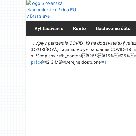
Prejsť na obsah
Prejsť na menu
Prehlásenie o webovej prístupnosti
Vyhľadávanie
Konto
Nastavenie účtu
Vytlačiť
1.
Vplyv pandémie COVID-19 na dodávateľský reťa
:DZURIŠOVÁ, Tatiana. Vplyv pandémie COVID-19 na 
s. %copiesx : #b_content#25%#15%#25%
práce
2.3 MBverejne dostupné