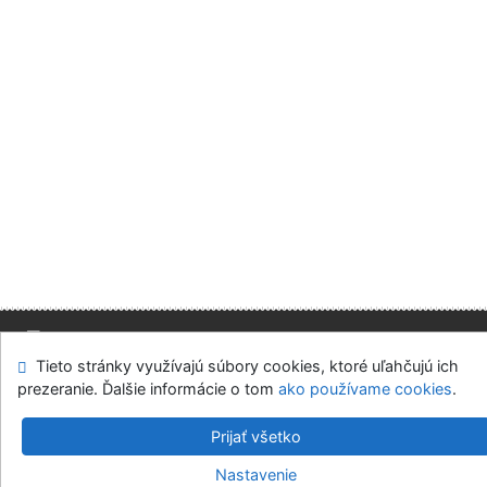
Tieto stránky využívajú súbory cookies, ktoré uľahčujú ich
Mapa stránok
Prístupnosť
Súkromie
prezeranie. Ďalšie informácie o tom
ako používame cookies
.
Modul OpenSearch
Napíšte nám
Nastavenie cookies
Prijať všetko
Slovenská ekonomická knižnica EU v Bratislave
Nastavenie
©1993-2026
IPAC
v.4.8.63a
-
Cosmotron Slovakia, s.r.o.