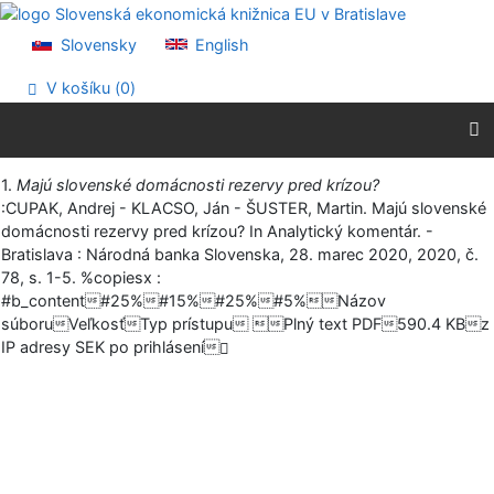
Prejsť na obsah
Prejsť na menu
Slovensky
English
Prehlásenie o webovej prístupnosti
V košíku (
0
)
Vytlačiť
1.
Majú slovenské domácnosti rezervy pred krízou?
:CUPAK, Andrej - KLACSO, Ján - ŠUSTER, Martin. Majú slovenské
domácnosti rezervy pred krízou? In Analytický komentár. -
Bratislava : Národná banka Slovenska, 28. marec 2020, 2020, č.
78, s. 1-5. %copiesx :
#b_content#25%#15%#25%#5%Názov
súboruVeľkosťTyp prístupu Plný text PDF590.4 KBz
IP adresy SEK po prihlásení