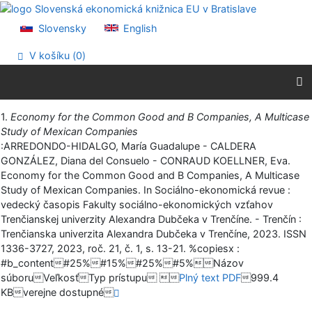
Prejsť na obsah
Prejsť na menu
Slovensky
English
Prehlásenie o webovej prístupnosti
V košíku (
0
)
Vytlačiť
1.
Economy for the Common Good and B Companies, A Multicase
Study of Mexican Companies
:ARREDONDO-HIDALGO, María Guadalupe - CALDERA
GONZÁLEZ, Diana del Consuelo - CONRAUD KOELLNER, Eva.
Economy for the Common Good and B Companies, A Multicase
Study of Mexican Companies. In Sociálno-ekonomická revue :
vedecký časopis Fakulty sociálno-ekonomických vzťahov
Trenčianskej univerzity Alexandra Dubčeka v Trenčíne. - Trenčín :
Trenčianska univerzita Alexandra Dubčeka v Trenčíne, 2023. ISSN
1336-3727, 2023, roč. 21, č. 1, s. 13-21. %copiesx :
#b_content#25%#15%#25%#5%Názov
súboruVeľkosťTyp prístupu 
Plný text PDF
999.4
KBverejne dostupné