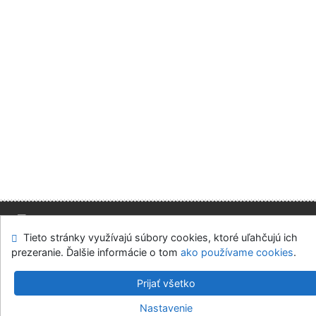
Tieto stránky využívajú súbory cookies, ktoré uľahčujú ich
Mapa stránok
Prístupnosť
Súkromie
prezeranie. Ďalšie informácie o tom
ako používame cookies
.
Modul OpenSearch
Napíšte nám
Nastavenie cookies
Prijať všetko
Slovenská ekonomická knižnica EU v Bratislave
Nastavenie
©1993-2026
IPAC
v.4.8.63a
-
Cosmotron Slovakia, s.r.o.